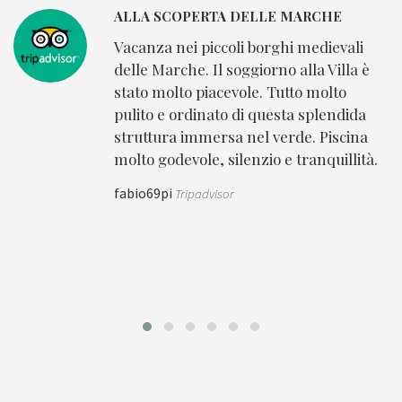
FAVOLOSA
Bellissima location, molto curata nei
dettagli. Ideale per una coppia. Intima,
accogliente, elegante perfetta per un
soggiorno in cui si ricerca benessere,
relax e riservatezza. Personale gentile
.
e disponile. Da consigliare!
giulia_falcioni89
Tripadvisor