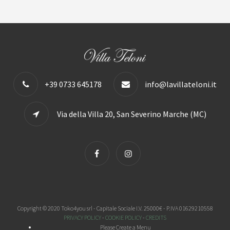
+39 0733 645178
info@lavillateloni.it
Via della Villa 20, San Severino Marche (MC)
Copyright © 2020 Toko4you srl - Capitale Sociale I.V. 25000€ - P.IVA 01629210558
PRIVACY POLICY
-
COOKIE POLICY
-
CREDITS
Please Create a Menu