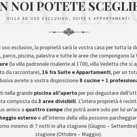
LLATEL
N NOI POTETE SCEGLI
VILLA AD USO ESCLUSIVO, SUITE E APPARTAMENTI
ad uso esclusivo, la proprietà sarà la vostra casa per tutta la 
, parco, piscina, palestra e tutte le aree che compongono la 
ture
(la villa padronale risalente al 1700, villa Vedetta che s
nto da raccontare),
16 fra Suite e Appartamenti
, per un tot
lusiva avrete a vostra disposizione
8 cucine + 1 profession
ti nella grande
piscina all’aperto
per poi degustare dell’ott
ntata composta da
3 aree divisibili
. L’intera proprietà è reci
tuo amico a
quattro zampe
che potrà avere solo per lui un’a
heggio esterno
e all’interno della villa possono parcheggiar
iorno minimo di 7 notti in alta stagione (Giugno – Settembre)
stagione (Ottobre – Maggio).