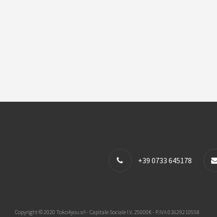
+39 0733 645178
Copyright © 2020 Toko4you srl - Capitale Sociale I.V. 25000€ - P.IVA 01629210558