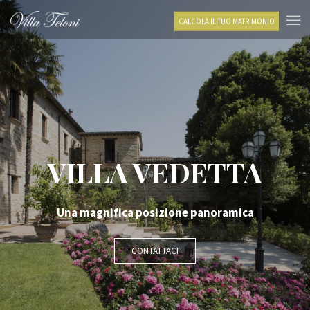
CALCOLA IL TUO MATRIMONIO
VILLA VEDETTA
Una magnifica posizione panoramica
CONTATTACI