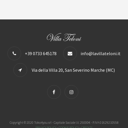
+39 0733 645178
info@lavillateloni.it
Via della Villa 20, San Severino Marche (MC)
Copyright © 2020 Toko4you srl - Capitale Sociale I.V. 25000€ - P.IVA 01629210558
PRIVACY POLICY
-
COOKIE POLICY
-
CREDITS