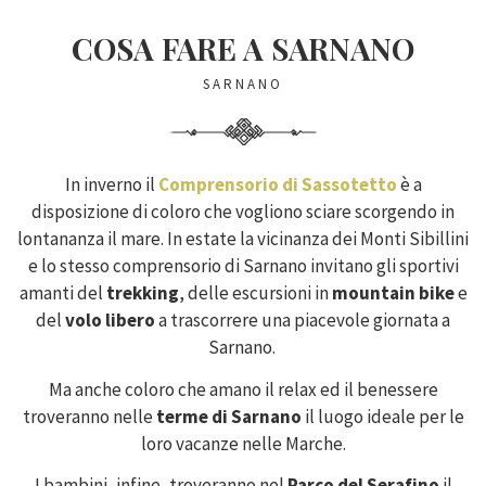
COSA FARE A SARNANO
SARNANO
In inverno il
Comprensorio di Sassotetto
è a
disposizione di coloro che vogliono sciare scorgendo in
lontananza il mare. In estate la vicinanza dei Monti Sibillini
e lo stesso comprensorio di Sarnano invitano gli sportivi
amanti del
trekking
, delle escursioni in
mountain bike
e
del
volo libero
a trascorrere una piacevole giornata a
Sarnano.
Ma anche coloro che amano il relax ed il benessere
troveranno nelle
terme di Sarnano
il luogo ideale per le
loro vacanze nelle Marche.
I bambini, infine, troveranno nel
Parco del Serafino
il